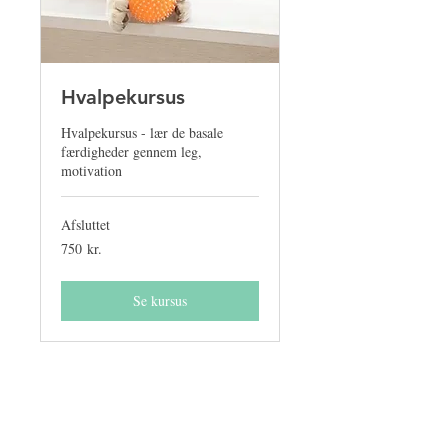
Hvalpekursus
Hvalpekursus - lær de basale
færdigheder gennem leg,
motivation
Afsluttet
750
750 kr.
danske
kroner
Se kursus