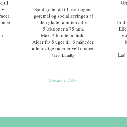
d til
Oft
 Vi
Samt gode råd til hverdagens
racer
gøremål og socialiseringen af
kommer
den glade familiehvalp.
Er di
5 lektioner a 75 min.
Ell
om
Max. 4 hunde pr. hold.
gø
Alder fra 8 uger til 6 måneder,
b
alle lovlige racer er velkommen
Lad 
4750, Lundby
5 lektioner 750 kr
g