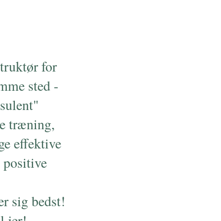
truktør for
amme sted -
sulent"
e træning,
e effektive
 positive
r sig bedst!
l jer!