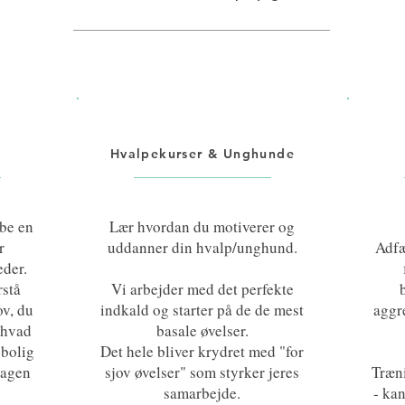
e
Hvalpekurser & Unghunde
øbe en
Lær hvordan du motiverer og
r
uddanner din hvalp/unghund.
Adfæ
eder.
rstå
Vi arbejder med det perfekte
v, du
indkald og starter på de de mest
aggr
 hvad
basale øvelser.
 bolig
Det hele bliver krydret med "for
dagen
sjov øvelser" som styrker jeres
Træni
samarbejde.
- ka