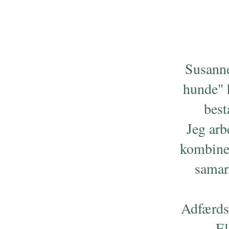
Susanne
hunde" 
best
Jeg arb
kombiner
samarb
Adfærdst
El