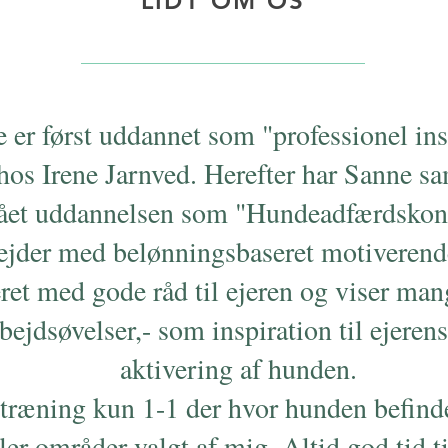
LIDT OM OS
 er først uddannet som "professionel ins
hos Irene Jarnved. Herefter har Sanne s
ået uddannelsen som "Hundeadfærdskon
ejder med belønningsbaseret motiverend
et med gode råd til ejeren og viser mang
ejdsøvelser,- som inspiration til ejerens
aktivering af hunden.
ræning kun 1-1 der hvor hunden befinde
ler områder valgt af mig. Altid god tid ti