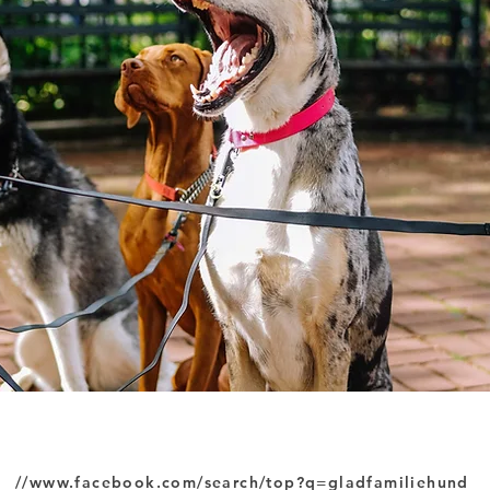
//
www.facebook.com/search/top?q=gladfamiliehund